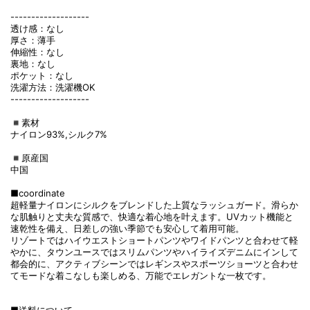
-------------------
透け感：なし
厚さ：薄手
伸縮性：なし
裏地：なし
ポケット：なし
洗濯方法：洗濯機OK
-------------------
◾️素材
ナイロン93%,シルク7%
◾️原産国
中国
■coordinate
超軽量ナイロンにシルクをブレンドした上質なラッシュガード。滑らか
な肌触りと丈夫な質感で、快適な着心地を叶えます。UVカット機能と
速乾性を備え、日差しの強い季節でも安心して着用可能。
リゾートではハイウエストショートパンツやワイドパンツと合わせて軽
やかに、タウンユースではスリムパンツやハイライズデニムにインして
都会的に、アクティブシーンではレギンスやスポーツショーツと合わせ
てモードな着こなしも楽しめる、万能でエレガントな一枚です。