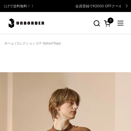
コンテンツへスキップ
会員登録で¥2000 OFFクーポンプレゼント！！
前へ
次
0
カートを開く
メニ
ホーム
/
コレクション
/
/
F-SshortTops