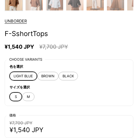
UNBORDER
F-SshortTops
¥1,540 JPY
¥7,700 JPY
CHOOSE VARIANTS
色を選択
LIGHT BLUE
BROWN
BLACK
サイズを選択
S
M
価格
¥7,700 JPY
¥1,540 JPY